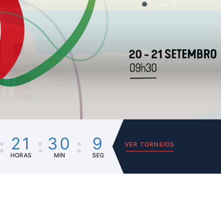
02
21
30
9
VER TORNEIOS
HORAS
MIN
SEG