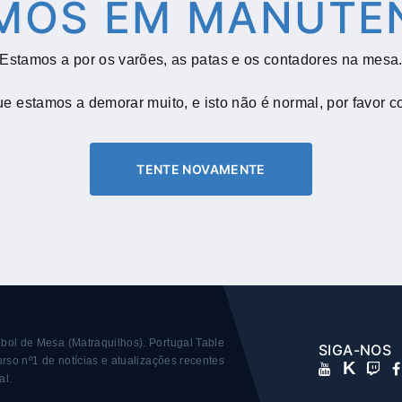
MOS EM MANUTE
Estamos a por os varões, as patas e os contadores na mesa
e estamos a demorar muito, e isto não é normal, por favor c
TENTE NOVAMENTE
bol de Mesa (Matraquilhos).
Portugal Table
SIGA-NOS
rso nº1 de notícias e atualizações recentes
K
al.