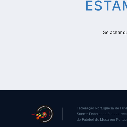
ESTA
Se achar qu
Federação Portuguesa de Fute
Soccer Federation é o seu recu
de Futebol de Mesa em Portug