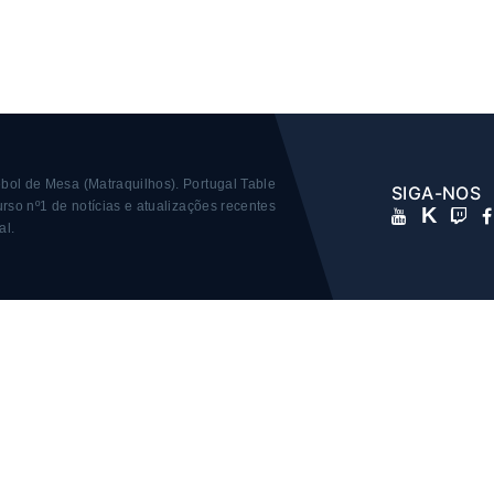
bol de Mesa (Matraquilhos).
Portugal Table
SIGA-NOS
rso nº1 de notícias e atualizações recentes
K
al.