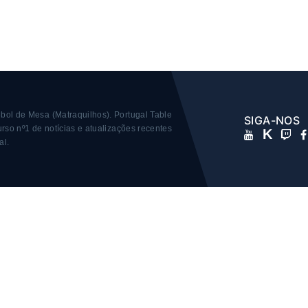
bol de Mesa (Matraquilhos).
Portugal Table
SIGA-NOS
rso nº1 de notícias e atualizações recentes
K
al.