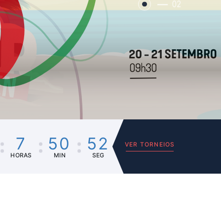
02
7
50
52
VER TORNEIOS
HORAS
MIN
SEG