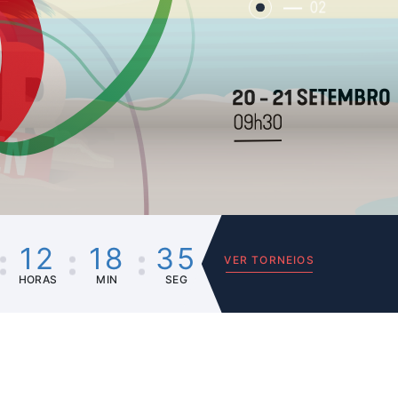
02
12
18
35
VER TORNEIOS
HORAS
MIN
SEG