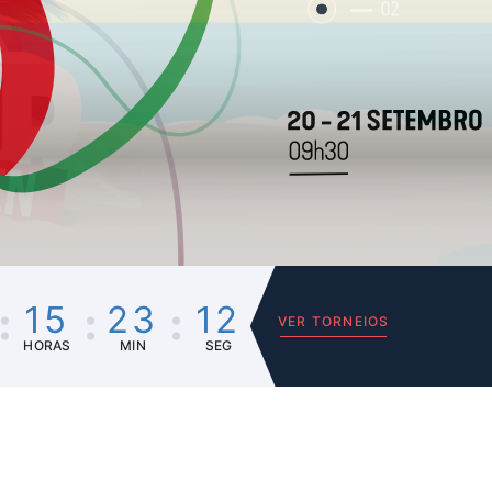
02
15
23
12
VER TORNEIOS
HORAS
MIN
SEG