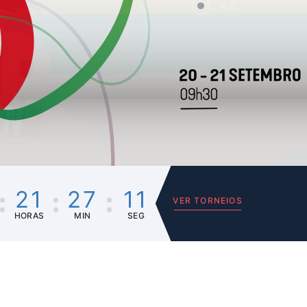
02
21
27
11
VER TORNEIOS
HORAS
MIN
SEG