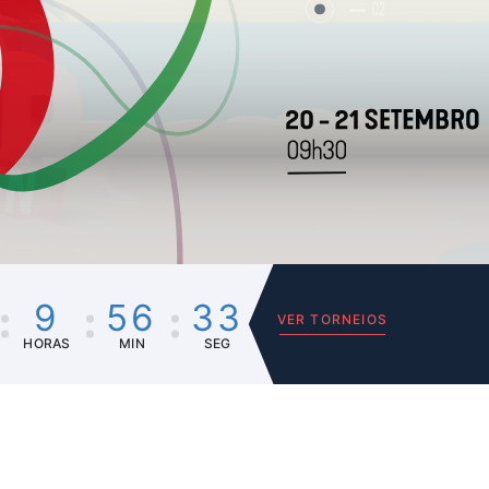
02
9
56
33
VER TORNEIOS
HORAS
MIN
SEG