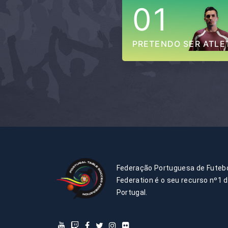
01
PRETENDO SER ATLE
Federação Portuguesa de Futebo
Federation é o seu recurso nº1 
Portugal.