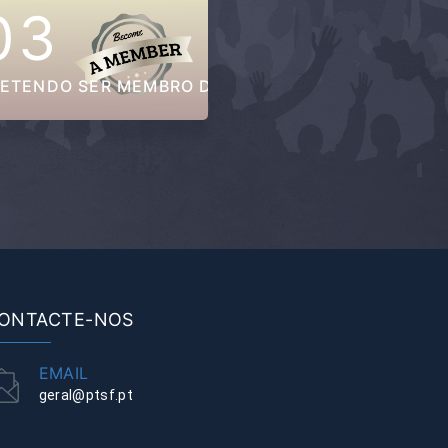
03
ETENDO SER MEMBRO DA PTSF
ONTACTE-NOS
EMAIL
geral@ptsf.pt